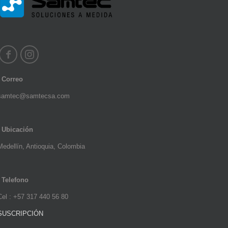
Correo
samtec@samtecsa.com
Ubicación
Medellín, Antioquia, Colombia
Telefono
Cel : +57 317 440 56 80
SUSCRIPCIÓN