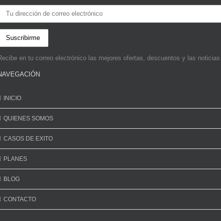
Recibe en tu correo electrónico las mejores ofertas, descuentos y las noticia
NAVEGACIÓN
INICIO
QUIENES SOMOS
CASOS DE EXITO
PLANES
BLOG
CONTACTO